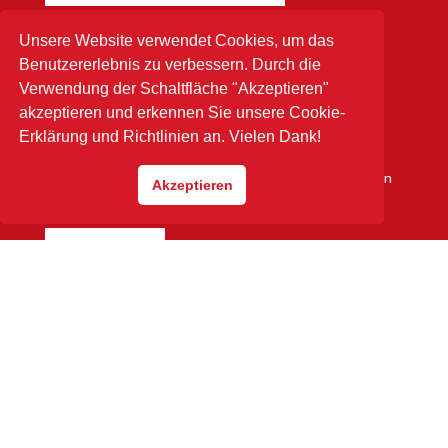
Unsere Website verwendet Cookies, um das
Benutzererlebnis zu verbessern. Durch die
Verwendung der Schaltfläche "Akzeptieren"
ANFRAGE
akzeptieren und erkennen Sie unsere Cookie-
Die Abstimmung eines Termins ist bei unserer Firma
Erklärung und Richtlinien an. Vielen Dank!
nur telefonisch möglich, wir bitten Sie darum, Ihre
Angaben uns bekanntzugeben, damit unsere Kollegen
Akzeptieren
sich mit Ihnen in Verbindung setzen können.
ANFRAGE
Datenschutzerklärung
Impressum